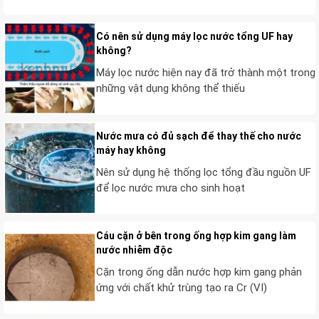
nước không bị axit hóa, không phải cân đo đóng
đếm và mất thời gian bảo trì. Sử dụng phương
Có nên sử dụng máy lọc nước tổng UF hay
pháp điện phân ion với các sản phẩm sản sinh ion
không?
từ điện từ trường, linh hoạt như
Làm mềm nước
Máy lọc nước hiện nay đã trở thành một trong
cứng tẩy cáu cặn canxi bằng phương pháp điện
những vật dụng không thể thiếu
phân ion
Nước mưa có đủ sạch để thay thế cho nước
máy hay không
Nên sử dụng hệ thống lọc tổng đầu nguồn UF
để lọc nước mưa cho sinh hoạt
Cáu cặn ở bên trong ống hợp kim gang làm
nước nhiễm độc
Cặn trong ống dẫn nước hợp kim gang phản
ứng với chất khử trùng tạo ra Cr (VI)