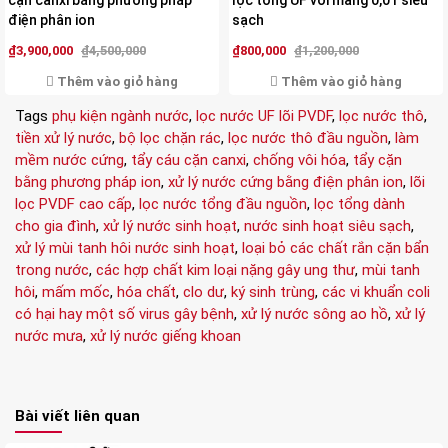
cặn canxi bằng phương pháp
lọc tổng UF với màng 0,01 siêu
điện phân ion
sạch
Cuối cùng, tất cả các vị trí trao đổi được tiếp nhận
₫3,900,000
₫4,500,000
₫800,000
₫1,200,000
bởi các ion natri. Nhựa được cho là tái sinh và sẵn
Thêm vào giỏ hàng
Thêm vào giỏ hàng
sàng cho chu kỳ làm mềm tiếp theo.
Tags
phụ kiện ngành nước
,
lọc nước UF lõi PVDF
,
lọc nước thô
,
3. Nên cẩn thận điều gì?
tiền xử lý nước
,
bộ lọc chặn rác
,
lọc nước thô đầu nguồn
,
làm
mềm nước cứng
,
tẩy cáu cặn canxi
,
chống vôi hóa
,
tẩy cặn
Phải thường xuyên theo dõi bổ sung muối để hoàn
bằng phương pháp ion
,
xử lý nước cứng bằng điện phân ion
,
lõi
nguyên hạt cation, tùy tình trạng nguồn nước từng
lọc PVDF cao cấp
,
lọc nước tổng đầu nguồn
,
lọc tổng dành
thời điểm khác nhau mà lượng muối hao hụt
cho gia đình
,
xử lý nước sinh hoạt
,
nước sinh hoạt siêu sạch
,
xử lý mùi tanh hôi nước sinh hoạt
,
loại bỏ các chất rắn cặn bẩn
nhanh hay chậm, vì thế phải luôn theo dõi để bổ
trong nước
,
các hợp chất kim loại nặng gây ung thư
,
mùi tanh
sung chứ không có khoản thời gian cố định nào cả.
hôi
,
mấm mốc
,
hóa chất
,
clo dư
,
ký sinh trùng
,
các vi khuẩn coli
có hại hay một số virus gây bệnh
,
xử lý nước sông ao hồ
,
xử lý
Khoáng chất Ca và Mg sẽ bị giữ lại làm cho nước bị
nước mưa
,
xử lý nước giếng khoan
axit hóa có vị đắng chua kèm nồng độ pH trong
nước giảm theo. Vì thế khi sử dung biện pháp hạt
cation thì phải hiểu biết rõ thành phần liều lượng
Bài viết liên quan
thế nào cho hợp lý để có thể cân bằng không làm