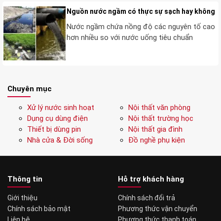
Nguồn nước ngầm có thực sự sạch hay không
Nước ngầm chứa nồng độ các nguyên tố cao
hơn nhiều so với nước uống tiêu chuẩn
Chuyên mục
Xử lý nước sinh hoạt
Nội thất văn phòng
Dụng cụ dùng điện
Nội thất trường học
Thiết bị dùng pin
Nội thất gia đình
Nhà cửa & Đời sống
Đồ nghề phụ kiện
Thông tin
Hỗ trợ khách hàng
Giới thiệu
Chính sách đổi trả
Chính sách bảo mật
Phương thức vận chuyển
Liên hệ
Phương thức thanh toán