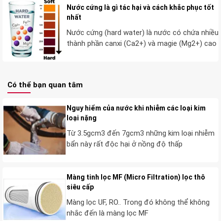
mất toàn bộ khoáng chất Ca và Mg làm cho nước
Nước cứng là gì tác hại và cách khắc phục tốt
nhất
thay đổi tính chất vật lý dẫn đến gây hại về lâu dài.
Rất nhiều trường hợp cứ nghĩ nhiều là tốt, sử dụng
Nước cứng (hard water) là nước có chứa nhiều
thành phần canxi (Ca2+) và magie (Mg2+) cao
vô tội vạ hạt cation thành ra nước mất toàn bộ
khoáng Ca và Mg bị axit hóa nồng độ pH giảm lại
gây thêm bệnh.
Có thể bạn quan tâm
Nhưng việc sử dung cho đúng và liều lượng thế
nào thì người dùng không thể cân đo được, không
Nguy hiểm của nước khi nhiễm các loại kim
loại nặng
có cách nào để cho hạt cation chỉ hấp thụ đến
Từ 3.5gcm3 đến 7gcm3 những kim loại nhiễm
một mức an toàn nào đó là ngưng, ta không thể
bẩn này rất độc hại ở nồng độ thấp
điều chỉnh nó được.
Vì vậy, phương pháp làm mềm nước bằng cation
Màng tinh lọc MF (Micro Filtration) lọc thô
tuy rẻ nhưng đã dần bị thay thế bởi phương pháp
siêu cấp
làm mềm nước bằng điện phân ion, khoáng chất
Màng lọc UF, RO.. Trong đó không thể không
Ca và Mg giữ nguyên, nồng độ pH không giảm,
nhắc đến là màng lọc MF