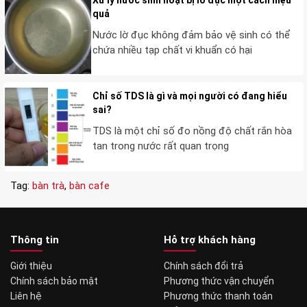
Xử lý nước sinh hoạt bị lờ đục một cách hiệu
quả
Nước lờ đục không đảm bảo vệ sinh có thể
chứa nhiều tạp chất vi khuẩn có hại
Chỉ số TDS là gì và mọi người có đang hiểu
sai?
TDS là một chỉ số đo nồng độ chất rắn hòa
tan trong nước rất quan trọng
Tag:
bàn trà
,
bàn cafe
Thông tin
Hỗ trợ khách hàng
Giới thiệu
Chính sách đổi trả
Chính sách bảo mật
Phương thức vận chuyển
Liên hệ
Phương thức thanh toán