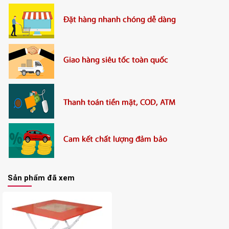
+ Gỗ MDF được xử lý và ép trên dây chuyền công
nghệ cao, chống cong vênh, mối mọt.
+ Cơ chế gấp mở linh hoạt, dễ dàng di chuyển và
cất giữ gọn gàng khi không sử dụng
Sản phẩm đã xem