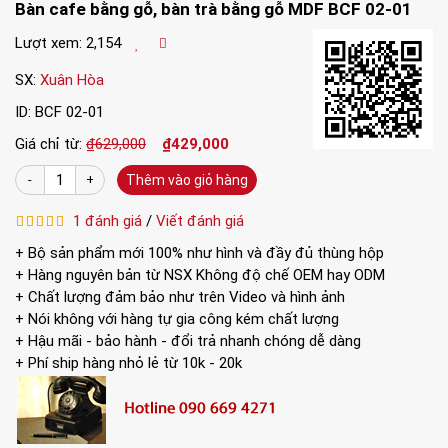
Bàn cafe bằng gỗ, bàn trà bằng gỗ MDF BCF 02-01
Lượt xem: 2,154
SX:
Xuân Hòa
ID: BCF 02-01
Giá chỉ từ:
₫629,000
₫429,000
Thêm vào giỏ hàng
1 đánh giá
/
Viết đánh giá
+ Bộ sản phẩm mới 100% như hình và đầy đủ thùng hộp
+ Hàng nguyên bản từ NSX Không độ chế OEM hay ODM
Điểm nổi bật của Bàn cafe bằng gỗ, bàn trà bằng gỗ
+ Chất lượng đảm bảo như trên Video và hình ảnh
MDF BCF 02-01
+ Nói không với hàng tự gia công kém chất lượng
+ Hậu mãi - bảo hành - đổi trả nhanh chóng dễ dàng
+ Khung thép sơn tĩnh điện màu trắng, 4 chân có
+ Phí ship hàng nhỏ lẻ từ 10k - 20k
nút bịt cao su chống trơn trượt.
+ Bàn cafe bằng gỗ, bàn trà bằng gỗ MDF BCF 02-
01 mặt bàn phủ PU cao cấp, chống nước tốt.