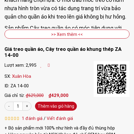
nhựa hình tròn vừa có tác dụng trang trí vừa bảo
quản cho quần áo khi treo lên giá không bị hư hỏng.
Sản phẩm Cây treo quần áo có móc tiện dụng với
>> Xem thêm <<
khung thép ZA 14-00 có trọng lượng nhẹ và nhỏ
gọn nên thuận tiện cho bạn di chuyển đến vị trí
Giá treo quần áo, Cây treo quần áo khung thép ZA
mong muốn.
14-00
Tháo ráp tiện dụng Với các món đồ lặt vặt, thay vì
Lượt xem: 2,995
để tạm khắp nơi trong nhà và đôi khi quên mất
SX:
Xuân Hòa
hoặc treo dàn trải trên các mảng tường, hãy chọn
ID: ZA 14-00
giải pháp tiết kiệm không gian hơn với giá treo đồ
Giá chỉ từ:
₫629,000
₫429,000
dáng đứng. Cây treo quần áo có móc tiện dụng với
khung thép ZA 14-00 được thiết kế đẹp mắt không
Thêm vào giỏ hàng
chỉ là nơi để bạn tập trung mọi vật dụng như cà
1 đánh giá
/
Viết đánh giá
vạt, nón, áo, đồng hồ… mà còn là món đồ trang trí
+ Bộ sản phẩm mới 100% như hình và đầy đủ thùng hộp
hay ho cho góc phòng thêm sinh động.