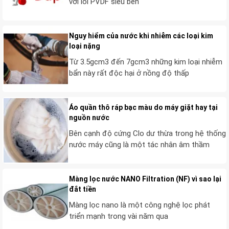
với lõi PVDF siêu bền
Nguy hiểm của nước khi nhiễm các loại kim
loại nặng
Từ 3.5gcm3 đến 7gcm3 những kim loại nhiễm
bẩn này rất độc hại ở nồng độ thấp
Áo quần thô ráp bạc màu do máy giặt hay tại
nguồn nước
Bên cạnh độ cứng Clo dư thừa trong hệ thống
nước máy cũng là một tác nhân âm thầm
Màng lọc nước NANO Filtration (NF) vì sao lại
đắt tiền
Màng lọc nano là một công nghệ lọc phát
triển mạnh trong vài năm qua