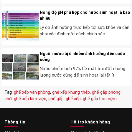
Nồng độ pH phù hợp cho nước sinh hoạt là bao
nhiêu
Lý do ảnh hưởng trực tiếp tới sức khỏe và cần
phải xác định một cách chính xác
Nguồn nước bị ô nhiễm ảnh hưởng đến cuộc
sống
Nước chiếm hơn 97% bề mặt trái đất nhưng
lượng nước dùng để sinh hoạt lại rất ít
Tag:
ghế xếp văn phòng
,
ghế xếp khung thép
,
ghế gấp phòng
chờ
,
ghế xếp làm việc
,
ghế gấp
,
ghế xếp
,
ghế gấp bọc nệm
Thông tin
Hỗ trợ khách hàng