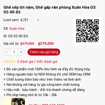
Ghế xếp lót nệm, Ghế gấp văn phòng Xuân Hòa GS
02-00 đỏ
Lượt xem: 4,721
SX:
Xuân Hòa
ID: GS 02-00 Đỏ
Giá chỉ từ:
₫379,000
₫279,000
Thêm vào giỏ hàng
Đặc điểm Ghế xếp lót nệm, Ghế gấp văn phòng
3 đánh giá
/
Viết đánh giá
Xuân Hòa GS 02-00 đỏ
+ Bộ sản phẩm mới 100% như hình và đầy đủ thùng hộp
Ghế xếp lót nệm, Ghế gấp văn phòng Xuân Hòa GS
+ Hàng nguyên bản từ NSX Không độ chế OEM hay ODM
02-00 màu đỏ đậm có nhiều ưu điểm về cấu tạo,
+ Chất lượng đảm bảo như trên Video và hình ảnh
+ Nói không với hàng tự gia công kém chất lượng
thiết kế để chinh phục khách hàng.
+ Hậu mãi - bảo hành - đổi trả nhanh chóng dễ dàng
+ Ghế có 4 chân như các loại ghế thông thường, 2
+ Phí ship hàng nhỏ lẻ từ 10k - 20k
chân trước dài hơn 2 chân sau.